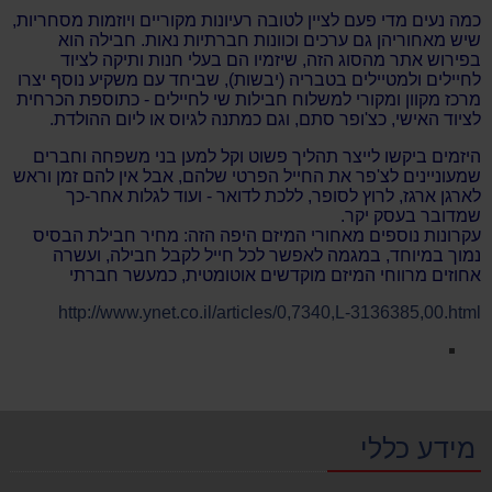
כמה נעים מדי פעם לציין לטובה רעיונות מקוריים ויוזמות מסחריות,
שיש מאחוריהן גם ערכים וכוונות חברתיות נאות. חבילה הוא
בפירוש אתר מהסוג הזה, שיזמיו הם בעלי חנות ותיקה לציוד
לחיילים ולמטיילים בטבריה (יבשות), שביחד עם משקיע נוסף יצרו
מרכז מקוון ומקורי למשלוח חבילות שי לחיילים - כתוספת הכרחית
לציוד האישי, כצ'ופר סתם, וגם כמתנה לגיוס או ליום ההולדת
.
היזמים ביקשו לייצר תהליך פשוט וקל למען בני משפחה וחברים
שמעוניינים לצ'פר את החייל הפרטי שלהם, אבל אין להם זמן וראש
לארגן ארגז, לרוץ לסופר, ללכת לדואר - ועוד לגלות אחר-כך
שמדובר בעסק יקר.
עקרונות נוספים מאחורי המיזם היפה הזה: מחיר חבילת הבסיס
נמוך במיוחד, במגמה לאפשר לכל חייל לקבל חבילה, ועשרה
אחוזים מרווחי המיזם מוקדשים אוטומטית, כמעשר חברתי
http://www.ynet.co.il/articles/0,7340,L-3136385,00.html
מידע כללי