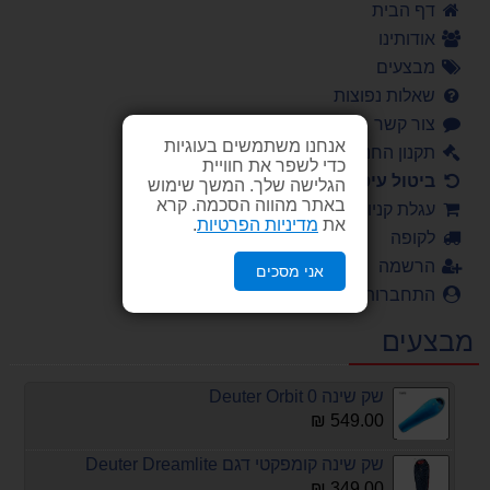
דף הבית
אודותינו
מבצעים
שאלות נפוצות
צור קשר
אנחנו משתמשים בעוגיות
תקנון החנות
כדי לשפר את חוויית
ביטול עיסקה
הגלישה שלך. המשך שימוש
באתר מהווה הסכמה. קרא
עגלת קניות
את
מדיניות הפרטיות
.
לקופה
הרשמה
אני מסכים
התחברות
מבצעים
שק שינה Deuter Orbit 0
549.00 ₪
שק שינה קומפקטי דגם Deuter Dreamlite
349.00 ₪