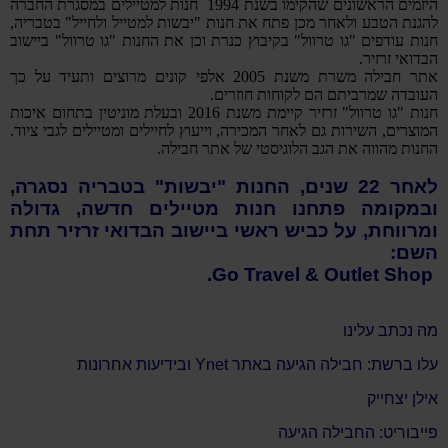
היזמים הראשונים שהקימו בשנת 1994 חנות למטיילים במסגרת החברה
להגנת הטבע ולאחר מכן פתח את חנות "יבשות למטייל ולחייל" בטבריה,
חנות עודפים "גו טרוול" בקיבוץ כנרת וכן את החנות "גו טרוול" ביישוב
הבדואי זרזיר.
אתר חבילה משרת משנת 2005 אלפי קונים מרוצים ותעיד על כך
העובדה שמרביתם הם לקוחות חוזרים.
חנות "גו טרוול" זרזיר קיימת משנת 2016 ובעלת מוניטין בתחום איכות
המוצרים, השירות גם לאחר המכירה, וייעוץ לחיילים ומטיילים לגבי ציוד.
החנות מהווה את הגב הלוגיסטי של אתר חבילה.
לאחר 22 שנים, החנות "יבשות" בטבריה נסגרה,
ובמקומה פתחנו חנות מטיילים חדשה, גדולה
ומרווחת, על כביש ראשי ביישוב הבדואי זרזיר תחת
השם:
Go Travel & Outlet Shop.
מה נכתב עלינו
עלו ברשת: חבילה הגיעה באתר Ynet ובידיעות אחרונות
אילן יצחייק
פייבוריט
:
החבילה הגיעה