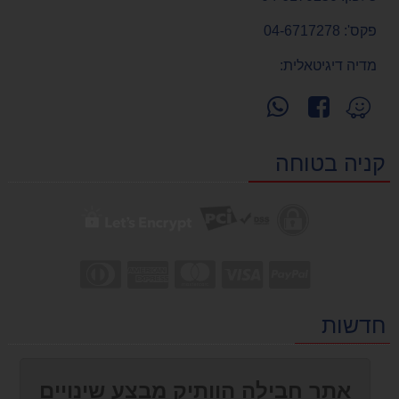
פקס':
04-6717278
מדיה דיגיטאלית:
עקוב
פנה
מצא
אחרינו
אלינו
אותנו
ב-
ב-
ב-
קניה בטוחה
WhatsApp
facebook
Waze
חדשות
אתר חבילה הוותיק מבצע שינויים