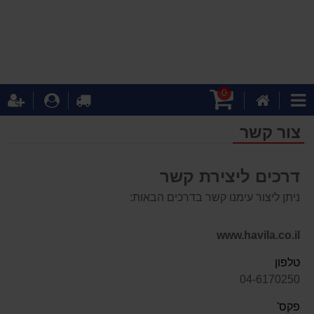
0
עגלת
דף
לקופה
התחבר
ה
קטגוריות
קניות
הבית
צור קשר
דרכים ליצירת קשר
ניתן ליצור עימנו קשר בדרכים הבאות:
www.havila.co.il
טלפון
04-6170250
פקס'