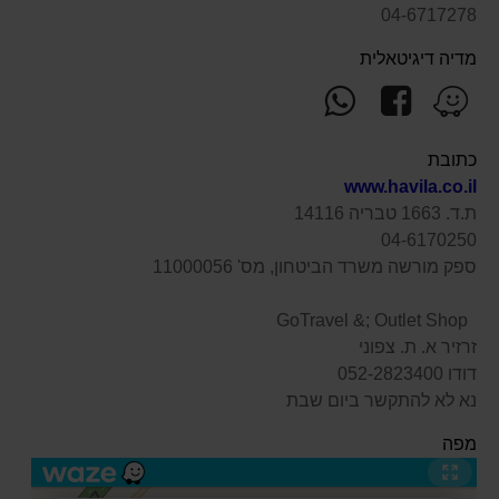
04-6717278
מדיה דיגיטאלית
עקוב
פנה
מצא
אחרינו
אלינו
אותנו
ב-
ב-
ב-
כתובת
WhatsApp
facebook
Waze
www.havila.co.il
ת.ד. 1663 טבריה 14116
04-6170250
ספק מורשה משרד הביטחון, מס' 11000056
GoTravel &; Outlet Shop
זרזיר א. ת. צפוני
דודו 052-2823400
נא לא להתקשר ביום שבת
מפה