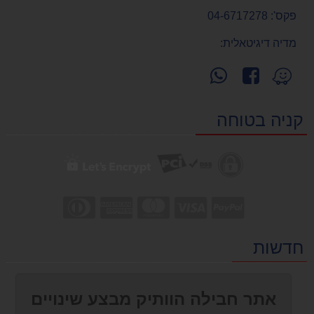
פקס':
04-6717278
מדיה דיגיטאלית:
עקוב
פנה
מצא
אחרינו
אלינו
אותנו
ב-
ב-
ב-
קניה בטוחה
WhatsApp
facebook
Waze
חדשות
אתר חבילה הוותיק מבצע שינויים