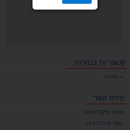
קטגוריות נבחרות
סנדלים
יצירת קשר
טלפון:
04-6170250
פקס':
04-6717278