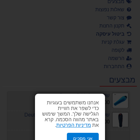
מבצעים
שאלות נפוצות
צור קשר
תקנון החנות
ביטול עיסקה
עגלת קניות
לקופה
הרשמה
התחברות
מבצעים
שק שינה Deuter Orbit 0
549.00 ₪
אנחנו משתמשים בעוגיות
כדי לשפר את חוויית
הגלישה שלך. המשך שימוש
שק שינה קומפקטי דגם Deuter Dreamlite
באתר מהווה הסכמה. קרא
349.00 ₪
את
מדיניות הפרטיות
.
אני מסכים